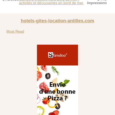
activités et découvertes en bord de mer
Impressions
hotels-gites-location-antilles.com
Most Read