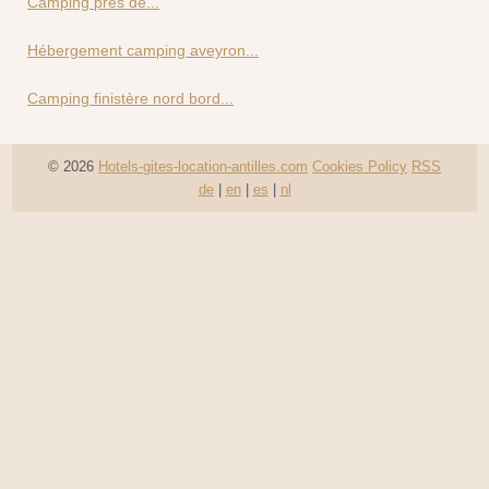
Camping près de...
Hébergement camping aveyron...
Camping finistère nord bord...
© 2026
Hotels-gites-location-antilles.com
Cookies Policy
RSS
de
|
en
|
es
|
nl