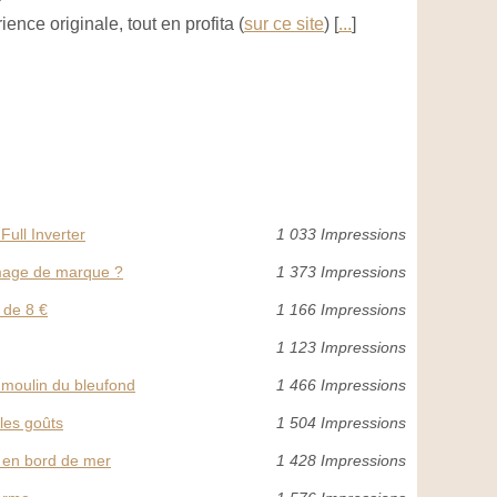
ence originale, tout en profita (
sur ce site
) [
...
]
ull Inverter
1 033 Impressions
image de marque ?
1 373 Impressions
 de 8 €
1 166 Impressions
1 123 Impressions
u moulin du bleufond
1 466 Impressions
les goûts
1 504 Impressions
s en bord de mer
1 428 Impressions