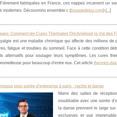
. Fièrement fabriquées en France, ces nappes incarnent un sav
s modernes. Découvrons ensemble c (
tissagedeluz.com
) [
...
]
ges: Comment les Cures Thermales Ont Amélioré la Vie des F
myalgie est une maladie chronique qui affecte des millions de
es, fatigue et troubles du sommeil. Face à cette condition déb
nts alternatifs pour soulager leurs symptômes. Les cures th
prometteuse pour beaucoup d'entre eux. Cet article
thermes-da
typique pour soirée d’entreprise à paris : yachts et danse
Marre des salles de réceptio
inoubliable avec une soirée d’e
la danse prennent le large sur
exclusives et vue imprenabl