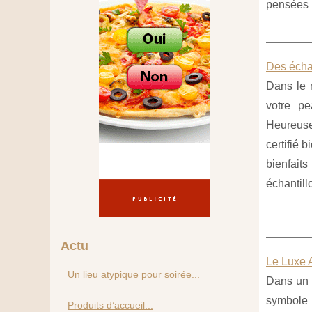
pensées p
Des échan
Dans le m
votre pe
Heureuse
certifié 
bienfait
échantill
Actu
Le Luxe 
Un lieu atypique pour soirée...
Dans un 
symbole d
Produits d’accueil...