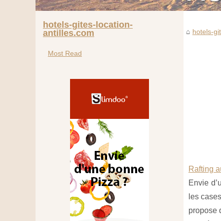
hotels-gites-location-
hotels-gi
antilles.com
Most Read
Rafting 
Envie d’u
les cases
propose 