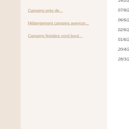
14/2/
07/9/
Camping près de...
06/6/
Hébergement camping aveyron...
02/6/
Camping finistère nord bord...
01/6/
20/4/
28/3/